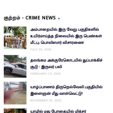
குற்றம் - CRIME NEWS
அம்பாறையில் இரு வேறு பகுதிகளில்
உயிர்மாய்த்த நிலையில் இரு பெண்கள்
மீட்பு; பொலிஸார் விசாரணை
JULY 25, 2026
தலங்கம அக்குரேகொடயில் துப்பாக்கிச்
சூடு - இருவர் பலி
FEBRUARY 13, 2026
யாழ்ப்பாணம் திருநெல்வேலி பகுதியில்
இளைஞன் மீது வாள்வெட்டு!
NOVEMBER 30, 2025
யாழில் மது போதையில் மிக்சர்