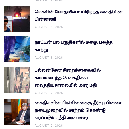
மெகசின் மோதலில் உயிரிழந்த கைதியின்
பின்னணி
AUGUST 8, 2026
நாட்டின் பல பகுதிகளில் மழை; பலத்த
காற்று
AUGUST 8, 2026
பல்லன்சேன சிறைச்சாலையில்
காயமடைந்த 28 கைதிகள்
வைத்தியசாலையில் அனுமதி
AUGUST 7, 2026
கைதிகளின் பிரச்சினைக்கு தீர்வு ; பிணை
நடைமுறையில் மாற்றம் கொண்டு
வரப்படும் – நீதி அமைச்சர்
AUGUST 7, 2026