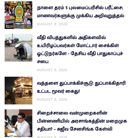
நாளை தரம் 5 புலமைப்பரிசில் பரீட்சை;
மாணவர்களுக்கு முக்கிய அறிவுறுத்தல்
AUGUST 8, 2026
வீதி விபத்துகளில் அதிகளவில்
உயிரிழப்பவர்கள் மோட்டார் சைக்கிள்
ஓட்டுநர்களே - தேசிய வீதி பாதுகாப்புச்
சபை
AUGUST 8, 2026
வத்தளை துப்பாக்கிச்சூடு: துப்பாக்கிதாரி
உட்பட மூவர் கைது!
AUGUST 8, 2026
சிறைச்சாலை வன்முறைகளின்
பின்னணியில் அரசாங்கத்தின் மறைமுக
சதியா? – சுஜீவ சேனசிங்க கேள்வி
AUGUST 8, 2026