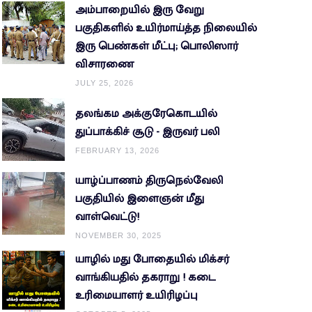
அம்பாறையில் இரு வேறு
பகுதிகளில் உயிர்மாய்த்த நிலையில்
இரு பெண்கள் மீட்பு; பொலிஸார்
விசாரணை
JULY 25, 2026
தலங்கம அக்குரேகொடயில்
துப்பாக்கிச் சூடு - இருவர் பலி
FEBRUARY 13, 2026
யாழ்ப்பாணம் திருநெல்வேலி
பகுதியில் இளைஞன் மீது
வாள்வெட்டு!
NOVEMBER 30, 2025
யாழில் மது போதையில் மிக்சர்
வாங்கியதில் தகராறு ! கடை
உரிமையாளர் உயிரிழப்பு