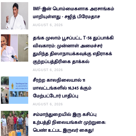
IMF-இன் பொம்மைகளாக அரசாங்கம்
மாறியுள்ளது - சஜித் பிரேமதாச
AUGUST 6, 2026
தங்க முலாம் பூசப்பட்ட T-56 துப்பாக்கி
விவகாரம்: முன்னாள் அமைச்சர்
துமிந்த திஸாநாயக்கவுக்கு எதிராகக்
குற்றப்பத்திரிகை தாக்கல்
AUGUST 6, 2026
சீரற்ற காலநிலையால் 11
மாவட்டங்களில் 16,345 க்கும்
மேற்பட்டோர் பாதிப்பு
AUGUST 6, 2026
சம்மாந்துறையில் இரு கசிப்பு
உற்பத்தி நிலையங்கள் முற்றுகை:
பெண் உட்பட இருவர் கைது!