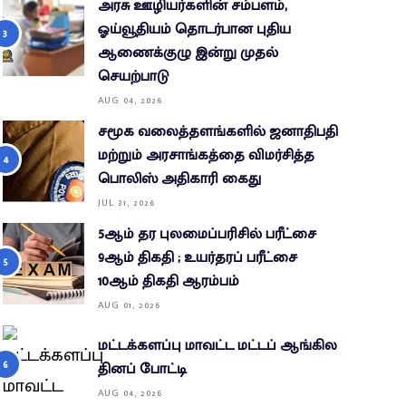
அரசு ஊழியர்களின் சம்பளம்,
ஓய்வூதியம் தொடர்பான புதிய
ஆணைக்குழு இன்று முதல்
செயற்பாடு
AUG 04, 2026
சமூக வலைத்தளங்களில் ஜனாதிபதி
மற்றும் அரசாங்கத்தை விமர்சித்த
பொலிஸ் அதிகாரி கைது
JUL 31, 2026
5ஆம் தர புலமைப்பரிசில் பரீட்சை
9ஆம் திகதி ; உயர்தரப் பரீட்சை
10ஆம் திகதி ஆரம்பம்
AUG 01, 2026
மட்டக்களப்பு மாவட்ட மட்டப் ஆங்கில
தினப் போட்டி
AUG 04, 2026