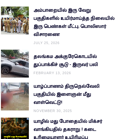
அம்பாறையில் இரு வேறு
பகுதிகளில் உயிர்மாய்த்த நிலையில்
இரு பெண்கள் மீட்பு; பொலிஸார்
விசாரணை
JULY 25, 2026
தலங்கம அக்குரேகொடயில்
துப்பாக்கிச் சூடு - இருவர் பலி
FEBRUARY 13, 2026
யாழ்ப்பாணம் திருநெல்வேலி
பகுதியில் இளைஞன் மீது
வாள்வெட்டு!
NOVEMBER 30, 2025
யாழில் மது போதையில் மிக்சர்
வாங்கியதில் தகராறு ! கடை
உரிமையாளர் உயிரிழப்பு