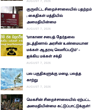
AUGUST 7, 2026
குருவிட்ட சிறைச்சாலையில் பதற்றம்
; கைதிகள் மத்தியில்
அமைதியின்மை
AUGUST 7, 2026
"மாகாண சபைத் தேர்தலை
நடத்தினால் அரசின் உண்மையான
மக்கள் ஆதரவு வெளிப்படும்" –
ஐக்கிய மக்கள் சக்தி
AUGUST 7, 2026
பல பகுதிகளுக்கு மழை, பலத்த
காற்று
AUGUST 7, 2026
மெகசின் சிறைச்சாலையில் ஏற்பட்ட
அமைதியின்மை கட்டுப்பாட்டுக்குள்!