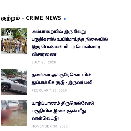
குற்றம் - CRIME NEWS
அம்பாறையில் இரு வேறு
பகுதிகளில் உயிர்மாய்த்த நிலையில்
இரு பெண்கள் மீட்பு; பொலிஸார்
விசாரணை
JULY 25, 2026
தலங்கம அக்குரேகொடயில்
துப்பாக்கிச் சூடு - இருவர் பலி
FEBRUARY 13, 2026
யாழ்ப்பாணம் திருநெல்வேலி
பகுதியில் இளைஞன் மீது
வாள்வெட்டு!
NOVEMBER 30, 2025