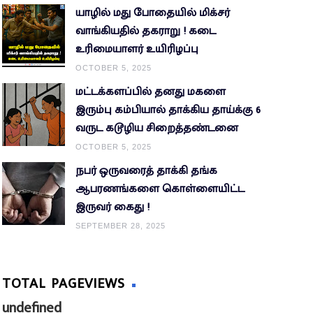
யாழில் மது போதையில் மிக்சர்
வாங்கியதில் தகராறு ! கடை
உரிமையாளர் உயிரிழப்பு
OCTOBER 5, 2025
மட்டக்களப்பில் தனது மகளை
இரும்பு கம்பியால் தாக்கிய தாய்க்கு 6
வருட கடூழிய சிறைத்தண்டனை
OCTOBER 5, 2025
நபர் ஒருவரைத் தாக்கி தங்க
ஆபரணங்களை கொள்ளையிட்ட
இருவர் கைது !
SEPTEMBER 28, 2025
TOTAL PAGEVIEWS
u
n
d
e
f
n
e
d