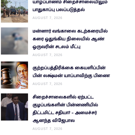
யாழ்ப்பாணம் சிறைச்சாலையிலும்
பாதுகாப்பு பலப்படுத்தல்
AUGUST 7, 2026
மன்னார் வங்காலை கடற்கரையில்
கரை ஒதுங்கிய நிலையில் ஆண்
ஒருவரின் சடலம் மீட்பு
AUGUST 7, 2026
குற்றப்பத்திரிக்கை கையளிப்பின்
பின் லக்ஷ்மன் யாப்பாவிற்கு பிணை
AUGUST 7, 2026
சிறைச்சாலைகளில் ஏற்பட்ட
குழப்பங்களின் பின்னணியில்
திட்டமிட்ட சதியா? – அமைச்சர்
ஆனந்த விஜேபால
AUGUST 7, 2026