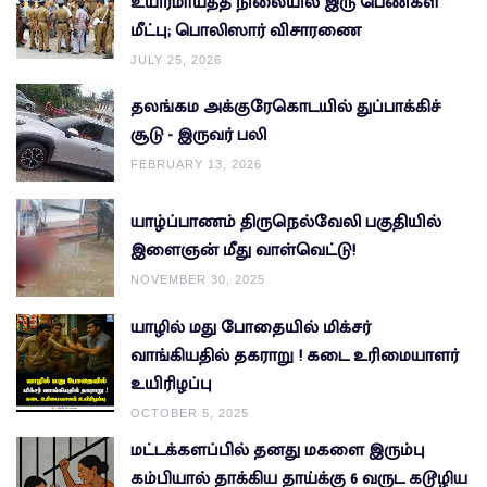
உயிர்மாய்த்த நிலையில் இரு பெண்கள்
மீட்பு; பொலிஸார் விசாரணை
JULY 25, 2026
தலங்கம அக்குரேகொடயில் துப்பாக்கிச்
சூடு - இருவர் பலி
FEBRUARY 13, 2026
யாழ்ப்பாணம் திருநெல்வேலி பகுதியில்
இளைஞன் மீது வாள்வெட்டு!
NOVEMBER 30, 2025
யாழில் மது போதையில் மிக்சர்
வாங்கியதில் தகராறு ! கடை உரிமையாளர்
உயிரிழப்பு
OCTOBER 5, 2025
மட்டக்களப்பில் தனது மகளை இரும்பு
கம்பியால் தாக்கிய தாய்க்கு 6 வருட கடூழிய