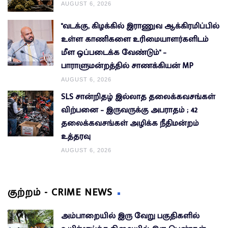
AUGUST 6, 2026
"வடக்கு, கிழக்கில் இராணுவ ஆக்கிரமிப்பில்
உள்ள காணிகளை உரிமையாளர்களிடம்
மீள ஒப்படைக்க வேண்டும்" –
பாராளுமன்றத்தில் சாணக்கியன் MP
AUGUST 6, 2026
SLS சான்றிதழ் இல்லாத தலைக்கவசங்கள்
விற்பனை – இருவருக்கு அபராதம் ; 42
தலைக்கவசங்கள் அழிக்க நீதிமன்றம்
உத்தரவு
AUGUST 6, 2026
குற்றம் - CRIME NEWS
அம்பாறையில் இரு வேறு பகுதிகளில்