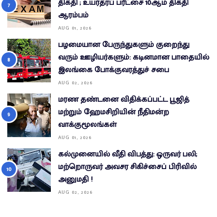
திகதி ; உயர்தரப் பரீட்சை 10ஆம் திகதி
ஆரம்பம்
AUG 01, 2026
பழமையான பேருந்துகளும் குறைந்து
வரும் ஊழியர்களும்: கடினமான பாதையில்
இலங்கை போக்குவரத்துச் சபை
AUG 02, 2026
மரண தண்டனை விதிக்கப்பட்ட பூஜித்
மற்றும் ஹேமசிறியின் நீதிமன்ற
வாக்குமூலங்கள்
AUG 01, 2026
கல்முனையில் வீதி விபத்து: ஒருவர் பலி;
மற்றொருவர் அவசர சிகிச்சைப் பிரிவில்
அனுமதி !
AUG 02, 2026