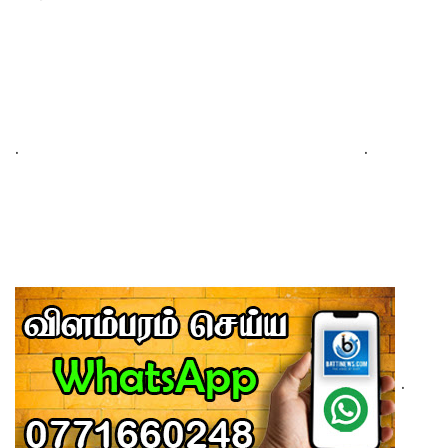
.
.
.