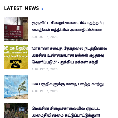
LATEST NEWS
குருவிட்ட சிறைச்சாலையில் பதற்றம் ;
கைதிகள் மத்தியில் அமைதியின்மை
AUGUST 7, 2026
"மாகாண சபைத் தேர்தலை நடத்தினால்
அரசின் உண்மையான மக்கள் ஆதரவு
வெளிப்படும்" – ஐக்கிய மக்கள் சக்தி
AUGUST 7, 2026
பல பகுதிகளுக்கு மழை, பலத்த காற்று
AUGUST 7, 2026
மெகசின் சிறைச்சாலையில் ஏற்பட்ட
அமைதியின்மை கட்டுப்பாட்டுக்குள்!