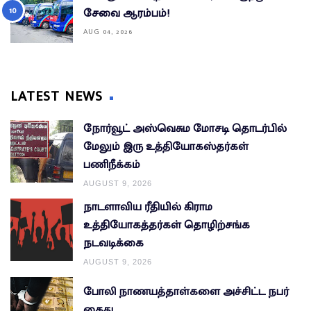
சேவை ஆரம்பம்!
AUG 04, 2026
LATEST NEWS
நோர்வூட் அஸ்வெசும மோசடி தொடர்பில்
மேலும் இரு உத்தியோகஸ்தர்கள்
பணிநீக்கம்
AUGUST 9, 2026
நாடளாவிய ரீதியில் கிராம
உத்தியோகத்தர்கள் தொழிற்சங்க
நடவடிக்கை
AUGUST 9, 2026
போலி நாணயத்தாள்களை அச்சிட்ட நபர்
கைது