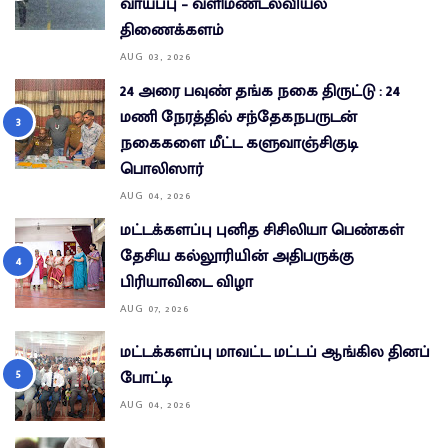
வாய்ப்பு – வளிமண்டலவியல்
திணைக்களம்
AUG 03, 2026
24 அரை பவுண் தங்க நகை திருட்டு : 24
மணி நேரத்தில் சந்தேகநபருடன்
நகைகளை மீட்ட களுவாஞ்சிகுடி
பொலிஸார்
AUG 04, 2026
மட்டக்களப்பு புனித சிசிலியா பெண்கள்
தேசிய கல்லூரியின் அதிபருக்கு
பிரியாவிடை விழா
AUG 07, 2026
மட்டக்களப்பு மாவட்ட மட்டப் ஆங்கில தினப்
போட்டி
AUG 04, 2026