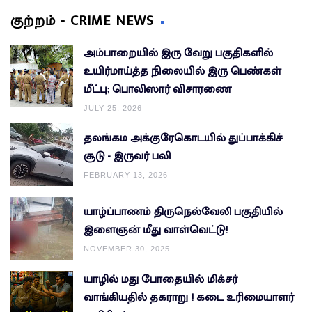
குற்றம் - CRIME NEWS
அம்பாறையில் இரு வேறு பகுதிகளில்
உயிர்மாய்த்த நிலையில் இரு பெண்கள்
மீட்பு; பொலிஸார் விசாரணை
JULY 25, 2026
தலங்கம அக்குரேகொடயில் துப்பாக்கிச்
சூடு - இருவர் பலி
FEBRUARY 13, 2026
யாழ்ப்பாணம் திருநெல்வேலி பகுதியில்
இளைஞன் மீது வாள்வெட்டு!
NOVEMBER 30, 2025
யாழில் மது போதையில் மிக்சர்
வாங்கியதில் தகராறு ! கடை உரிமையாளர்