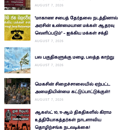
AUGUST 7, 2026
"மாகாண சபைத் தேர்தலை நடத்தினால்
அரசின் உண்மையான மக்கள் ஆதரவு
வெளிப்படும்" – ஐக்கிய மக்கள் சக்தி
AUGUST 7, 2026
பல பகுதிகளுக்கு மழை, பலத்த காற்று
AUGUST 7, 2026
மெகசின் சிறைச்சாலையில் ஏற்பட்ட
அமைதியின்மை கட்டுப்பாட்டுக்குள்!
AUGUST 7, 2026
ஆகஸ்ட் 10, 11-ஆம் திகதிகளில் கிராம
உத்தியோகத்தர்கள் நாடளாவிய
தொழிற்சங்க நடவடிக்கை!