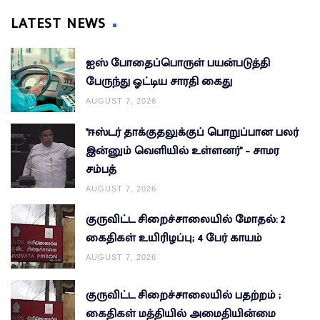
LATEST NEWS
ஐஸ் போதைப்பொருள் பயன்படுத்தி
பேருந்து ஓட்டிய சாரதி கைது
AUGUST 7, 2026
"ஈஸ்டர் தாக்குதலுக்குப் பொறுப்பான பலர்
இன்னும் வெளியில் உள்ளனர்" – சாமர
சம்பத்
AUGUST 7, 2026
குருவிட்ட சிறைச்சாலையில் மோதல்: 2
கைதிகள் உயிரிழப்பு; 4 பேர் காயம்
AUGUST 7, 2026
குருவிட்ட சிறைச்சாலையில் பதற்றம் ;
கைதிகள் மத்தியில் அமைதியின்மை