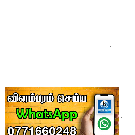
.
.
.