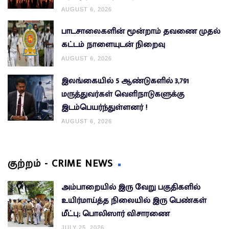
AUGUST 6, 2026
பாடசாலைகளின் மூன்றாம் தவணை முதல்
கட்டம் நாளையுடன் நிறைவு
AUGUST 6, 2026
இலங்கையில் 5 ஆண்டுகளில் 3,791
மருத்துவர்கள் வெளிநாடுகளுக்கு
இடம்பெயர்ந்துள்ளனர் !
AUGUST 6, 2026
குற்றம் - CRIME NEWS
அம்பாறையில் இரு வேறு பகுதிகளில்
உயிர்மாய்த்த நிலையில் இரு பெண்கள்
மீட்பு; பொலிஸார் விசாரணை
JULY 25, 2026