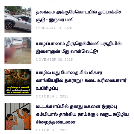
தலங்கம அக்குரேகொடயில் துப்பாக்கிச்
சூடு - இருவர் பலி
FEBRUARY 13, 2026
யாழ்ப்பாணம் திருநெல்வேலி பகுதியில்
இளைஞன் மீது வாள்வெட்டு!
NOVEMBER 30, 2025
யாழில் மது போதையில் மிக்சர்
வாங்கியதில் தகராறு ! கடை உரிமையாளர்
உயிரிழப்பு
OCTOBER 5, 2025
மட்டக்களப்பில் தனது மகளை இரும்பு
கம்பியால் தாக்கிய தாய்க்கு 6 வருட கடூழிய
சிறைத்தண்டனை
OCTOBER 5, 2025