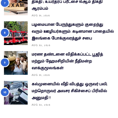
திகதி ; உயர்தரப் பரீட்சை 10ஆம் திகதி
ஆரம்பம்
AUG 01, 2026
பழமையான பேருந்துகளும் குறைந்து
வரும் ஊழியர்களும்: கடினமான பாதையில்
இலங்கை போக்குவரத்துச் சபை
AUG 02, 2026
மரண தண்டனை விதிக்கப்பட்ட பூஜித்
மற்றும் ஹேமசிறியின் நீதிமன்ற
வாக்குமூலங்கள்
AUG 01, 2026
கல்முனையில் வீதி விபத்து: ஒருவர் பலி;
மற்றொருவர் அவசர சிகிச்சைப் பிரிவில்
அனுமதி !
AUG 02, 2026