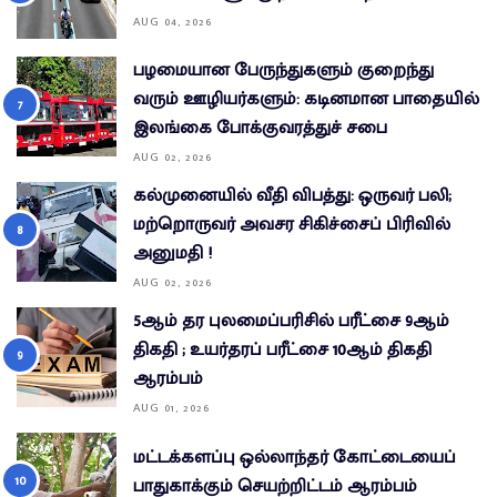
AUG 04, 2026
பழமையான பேருந்துகளும் குறைந்து
வரும் ஊழியர்களும்: கடினமான பாதையில்
இலங்கை போக்குவரத்துச் சபை
AUG 02, 2026
கல்முனையில் வீதி விபத்து: ஒருவர் பலி;
மற்றொருவர் அவசர சிகிச்சைப் பிரிவில்
அனுமதி !
AUG 02, 2026
5ஆம் தர புலமைப்பரிசில் பரீட்சை 9ஆம்
திகதி ; உயர்தரப் பரீட்சை 10ஆம் திகதி
ஆரம்பம்
AUG 01, 2026
மட்டக்களப்பு ஒல்லாந்தர் கோட்டையைப்
பாதுகாக்கும் செயற்றிட்டம் ஆரம்பம்