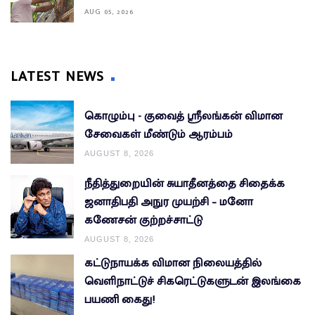
AUG 05, 2026
LATEST NEWS
கொழும்பு - குவைத் ஸ்ரீலங்கன் விமான
சேவைகள் மீண்டும் ஆரம்பம்
AUGUST 8, 2026
நீதித்துறையின் சுயாதீனத்தை சிதைக்க
ஜனாதிபதி அநுர முயற்சி – மனோ
கணேசன் குற்றச்சாட்டு
AUGUST 8, 2026
கட்டுநாயக்க விமான நிலையத்தில்
வெளிநாட்டுச் சிகரெட்டுகளுடன் இலங்கை
பயணி கைது!