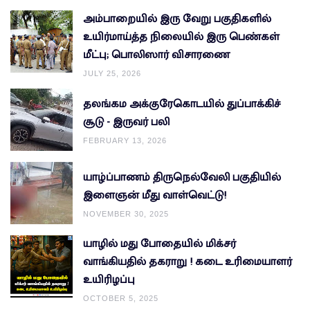
அம்பாறையில் இரு வேறு பகுதிகளில்
உயிர்மாய்த்த நிலையில் இரு பெண்கள்
மீட்பு; பொலிஸார் விசாரணை
JULY 25, 2026
தலங்கம அக்குரேகொடயில் துப்பாக்கிச்
சூடு - இருவர் பலி
FEBRUARY 13, 2026
யாழ்ப்பாணம் திருநெல்வேலி பகுதியில்
இளைஞன் மீது வாள்வெட்டு!
NOVEMBER 30, 2025
யாழில் மது போதையில் மிக்சர்
வாங்கியதில் தகராறு ! கடை உரிமையாளர்
உயிரிழப்பு
OCTOBER 5, 2025