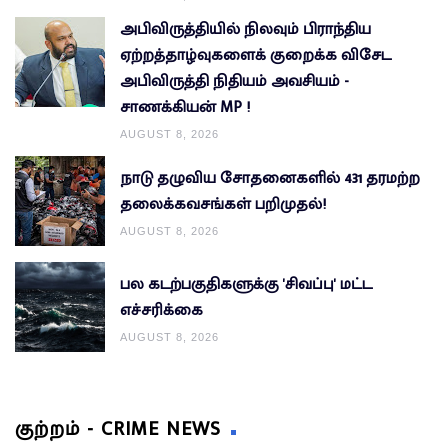
அபிவிருத்தியில் நிலவும் பிராந்திய
ஏற்றத்தாழ்வுகளைக் குறைக்க விசேட
அபிவிருத்தி நிதியம் அவசியம் -
சாணக்கியன் MP !
AUGUST 8, 2026
நாடு தழுவிய சோதனைகளில் 431 தரமற்ற
தலைக்கவசங்கள் பறிமுதல்!
AUGUST 8, 2026
பல கடற்பகுதிகளுக்கு 'சிவப்பு' மட்ட
எச்சரிக்கை
AUGUST 8, 2026
குற்றம் - CRIME NEWS