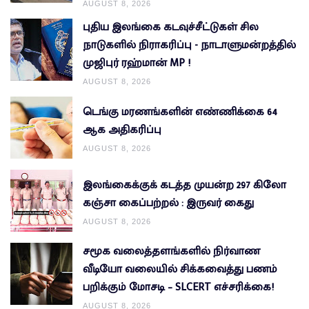
AUGUST 8, 2026
புதிய இலங்கை கடவுச்சீட்டுகள் சில
நாடுகளில் நிராகரிப்பு - நாடாளுமன்றத்தில்
முஜிபுர் ரஹ்மான் MP !
AUGUST 8, 2026
டெங்கு மரணங்களின் எண்ணிக்கை 64
ஆக அதிகரிப்பு
AUGUST 8, 2026
இலங்கைக்குக் கடத்த முயன்ற 297 கிலோ
கஞ்சா கைப்பற்றல் : இருவர் கைது
AUGUST 8, 2026
சமூக வலைத்தளங்களில் நிர்வாண
வீடியோ வலையில் சிக்கவைத்து பணம்
பறிக்கும் மோசடி – SLCERT எச்சரிக்கை!
AUGUST 8, 2026