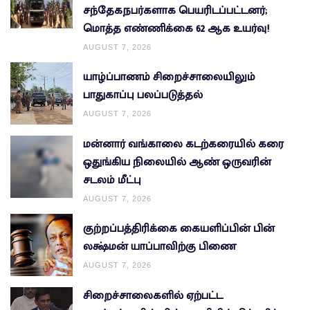
சந்தேகநபர்களாக பெயரிடப்பட்டனர்;
மொத்த எண்ணிக்கை 62 ஆக உயர்வு!
AUGUST 7, 2026
யாழ்ப்பாணம் சிறைச்சாலையிலும்
பாதுகாப்பு பலப்படுத்தல்
AUGUST 7, 2026
மன்னார் வங்காலை கடற்கரையில் கரை
ஒதுங்கிய நிலையில் ஆண் ஒருவரின்
சடலம் மீட்பு
AUGUST 7, 2026
குற்றப்பத்திரிக்கை கையளிப்பின் பின்
லக்ஷ்மன் யாப்பாவிற்கு பிணை
AUGUST 7, 2026
சிறைச்சாலைகளில் ஏற்பட்ட