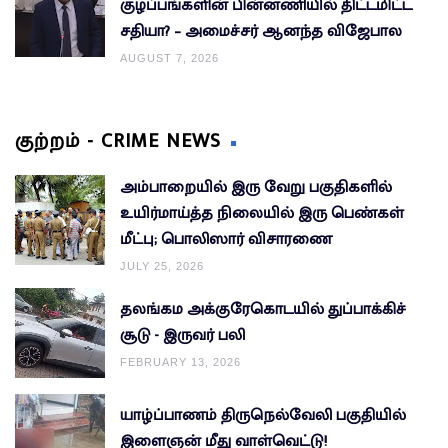
குழப்பங்களின் பின்னணியில் திட்டமிட்ட
சதியா? – அமைச்சர் ஆனந்த விஜேபால
AUGUST 7, 2026
குற்றம் - CRIME NEWS
அம்பாறையில் இரு வேறு பகுதிகளில்
உயிர்மாய்த்த நிலையில் இரு பெண்கள்
மீட்பு; பொலிஸார் விசாரணை
JULY 25, 2026
தலங்கம அக்குரேகொடயில் துப்பாக்கிச்
சூடு - இருவர் பலி
FEBRUARY 13, 2026
யாழ்ப்பாணம் திருநெல்வேலி பகுதியில்
இளைஞன் மீது வாள்வெட்டு!