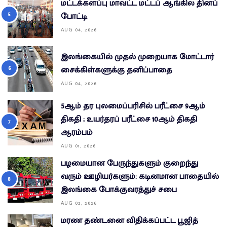
மட்டக்களப்பு மாவட்ட மட்டப் ஆங்கில தினப்
போட்டி
AUG 04, 2026
இலங்கையில் முதல் முறையாக மோட்டார்
சைக்கிள்களுக்கு தனிப்பாதை
AUG 04, 2026
5ஆம் தர புலமைப்பரிசில் பரீட்சை 9ஆம்
திகதி ; உயர்தரப் பரீட்சை 10ஆம் திகதி
ஆரம்பம்
AUG 01, 2026
பழமையான பேருந்துகளும் குறைந்து
வரும் ஊழியர்களும்: கடினமான பாதையில்
இலங்கை போக்குவரத்துச் சபை
AUG 02, 2026
மரண தண்டனை விதிக்கப்பட்ட பூஜித்