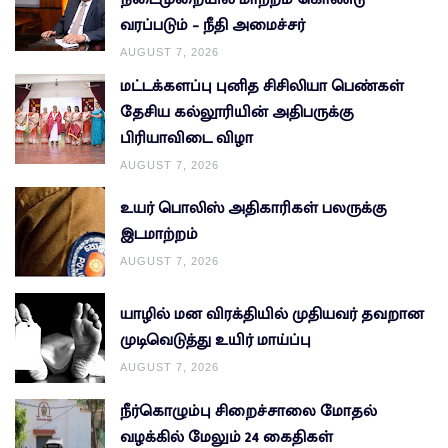
வரப்படும் – நீதி அமைச்சர்
AUGUST 7, 2026
மட்டக்களப்பு புனித சிசிலியா பெண்கள்
தேசிய கல்லூரியின் அதிபருக்கு
பிரியாவிடை விழா
AUGUST 7, 2026
உயர் பொலிஸ் அதிகாரிகள் பலருக்கு
இடமாற்றம்
AUGUST 7, 2026
யாழில் மன விரக்தியில் முதியவர் தவறான
முடிவெடுத்து உயிர் மாய்ப்பு
AUGUST 7, 2026
நீர்கொழும்பு சிறைச்சாலை மோதல்
வழக்கில் மேலும் 24 கைதிகள்