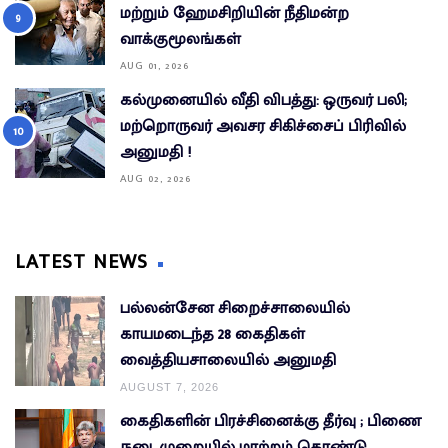
மற்றும் ஹேமசிறியின் நீதிமன்ற
வாக்குமூலங்கள்
AUG 01, 2026
கல்முனையில் வீதி விபத்து: ஒருவர் பலி;
மற்றொருவர் அவசர சிகிச்சைப் பிரிவில்
அனுமதி !
AUG 02, 2026
LATEST NEWS
பல்லன்சேன சிறைச்சாலையில்
காயமடைந்த 28 கைதிகள்
வைத்தியசாலையில் அனுமதி
AUGUST 7, 2026
கைதிகளின் பிரச்சினைக்கு தீர்வு ; பிணை
நடைமுறையில் மாற்றம் கொண்டு