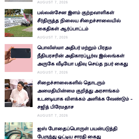
AUGUST 7, 2026
பல்லன்சேன இளம் குற்றவாளிகள்
சீர்திருத்த நிலைய சிறைச்சாலையில்
கைதிகள் ஆர்ப்பாட்டம்
AUGUST 7, 2026
பொலிஸ்மா அதிபர் மற்றும் பிரதம
நீதியரசரின் அதிகாரப்பூர்வ இல்லங்கள்
அருகே வீடியோ பதிவு செய்த நபர் கைது
AUGUST 7, 2026
சிறைச்சாலைகளில் தொடரும்
அமைதியின்மை குறித்து அரசாங்கம்
உடனடியாக விளக்கம் அளிக்க வேண்டும் –
சஜித் பிரேமதாச
AUGUST 7, 2026
ஐஸ் போதைப்பொருள் பயன்படுத்தி
பேருந்து ஓட்டிய சாரதி கைது