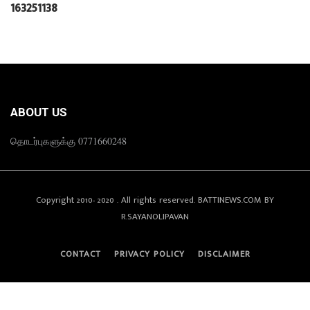
1
6
3
2
5
1
1
3
8
ABOUT US
தொடர்புகளுக்கு 0771660248
Copyright 2010- 2020 . All rights reserved. BATTINEWS.COM BY
R.SAYANOLIPAVAN
CONTACT
PRIVACY POLICY
DISCLAIMER