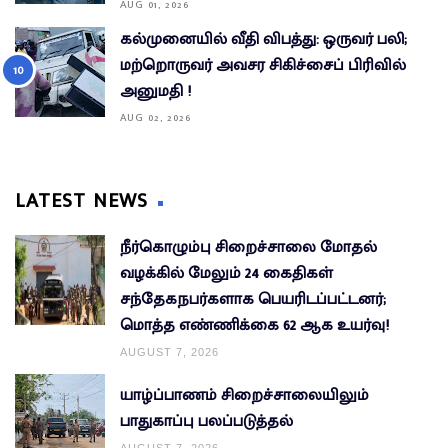
AUG 01, 2026
கல்முனையில் வீதி விபத்து: ஒருவர் பலி;
மற்றொருவர் அவசர சிகிச்சைப் பிரிவில்
அனுமதி !
AUG 02, 2026
LATEST NEWS
நீர்கொழும்பு சிறைச்சாலை மோதல்
வழக்கில் மேலும் 24 கைதிகள்
சந்தேகநபர்களாக பெயரிடப்பட்டனர்;
மொத்த எண்ணிக்கை 62 ஆக உயர்வு!
AUGUST 7, 2026
யாழ்ப்பாணம் சிறைச்சாலையிலும்
பாதுகாப்பு பலப்படுத்தல்