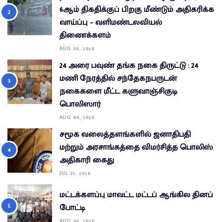
6ஆம் திகதிக்குப் பிறகு மீண்டும் அதிகரிக்க
வாய்ப்பு – வளிமண்டலவியல்
திணைக்களம்
AUG 03, 2026
24 அரை பவுண் தங்க நகை திருட்டு : 24
மணி நேரத்தில் சந்தேகநபருடன்
நகைகளை மீட்ட களுவாஞ்சிகுடி
பொலிஸார்
AUG 04, 2026
சமூக வலைத்தளங்களில் ஜனாதிபதி
மற்றும் அரசாங்கத்தை விமர்சித்த பொலிஸ்
அதிகாரி கைது
JUL 31, 2026
மட்டக்களப்பு மாவட்ட மட்டப் ஆங்கில தினப்
போட்டி
AUG 04, 2026