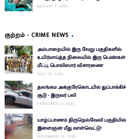
AUGUST 7, 2026
குற்றம் - CRIME NEWS
அம்பாறையில் இரு வேறு பகுதிகளில்
உயிர்மாய்த்த நிலையில் இரு பெண்கள்
மீட்பு; பொலிஸார் விசாரணை
JULY 25, 2026
தலங்கம அக்குரேகொடயில் துப்பாக்கிச்
சூடு - இருவர் பலி
FEBRUARY 13, 2026
யாழ்ப்பாணம் திருநெல்வேலி பகுதியில்
இளைஞன் மீது வாள்வெட்டு!
NOVEMBER 30, 2025