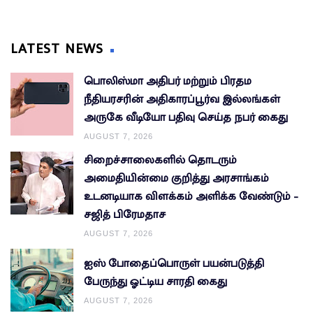
LATEST NEWS
பொலிஸ்மா அதிபர் மற்றும் பிரதம
நீதியரசரின் அதிகாரப்பூர்வ இல்லங்கள்
அருகே வீடியோ பதிவு செய்த நபர் கைது
AUGUST 7, 2026
சிறைச்சாலைகளில் தொடரும்
அமைதியின்மை குறித்து அரசாங்கம்
உடனடியாக விளக்கம் அளிக்க வேண்டும் –
சஜித் பிரேமதாச
AUGUST 7, 2026
ஐஸ் போதைப்பொருள் பயன்படுத்தி
பேருந்து ஓட்டிய சாரதி கைது
AUGUST 7, 2026