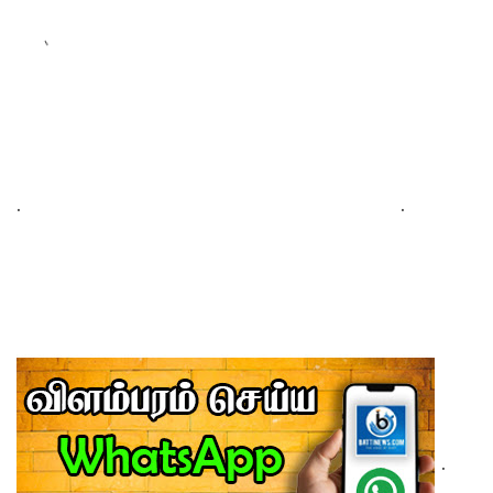
.
.
.