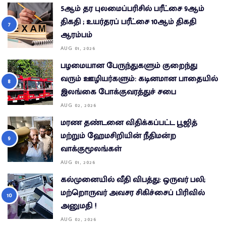
5ஆம் தர புலமைப்பரிசில் பரீட்சை 9ஆம்
திகதி ; உயர்தரப் பரீட்சை 10ஆம் திகதி
ஆரம்பம்
AUG 01, 2026
பழமையான பேருந்துகளும் குறைந்து
வரும் ஊழியர்களும்: கடினமான பாதையில்
இலங்கை போக்குவரத்துச் சபை
AUG 02, 2026
மரண தண்டனை விதிக்கப்பட்ட பூஜித்
மற்றும் ஹேமசிறியின் நீதிமன்ற
வாக்குமூலங்கள்
AUG 01, 2026
கல்முனையில் வீதி விபத்து: ஒருவர் பலி;
மற்றொருவர் அவசர சிகிச்சைப் பிரிவில்
அனுமதி !
AUG 02, 2026