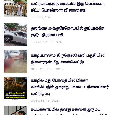
உயிர்மாய்த்த நிலையில் இரு பெண்கள்
மீட்பு; பொலிஸார் விசாரணை
JULY 25, 2026
தலங்கம அக்குரேகொடயில் துப்பாக்கிச்
சூடு - இருவர் பலி
FEBRUARY 13, 2026
யாழ்ப்பாணம் திருநெல்வேலி பகுதியில்
இளைஞன் மீது வாள்வெட்டு!
NOVEMBER 30, 2025
யாழில் மது போதையில் மிக்சர்
வாங்கியதில் தகராறு ! கடை உரிமையாளர்
உயிரிழப்பு
OCTOBER 5, 2025
மட்டக்களப்பில் தனது மகளை இரும்பு