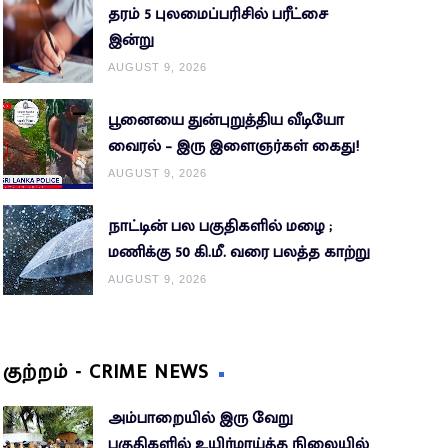
தரம் 5 புலமைப்பரிசில் பரீட்சை
இன்று
AUGUST 9, 2026
பூனையை துன்புறுத்திய வீடியோ
வைரல் – இரு இளைஞர்கள் கைது!
AUGUST 9, 2026
நாட்டின் பல பகுதிகளில் மழை ;
மணிக்கு 50 கி.மீ. வரை பலத்த காற்று
AUGUST 9, 2026
குற்றம் - CRIME NEWS
அம்பாறையில் இரு வேறு
பகுதிகளில் உயிர்மாய்த்த நிலையில்