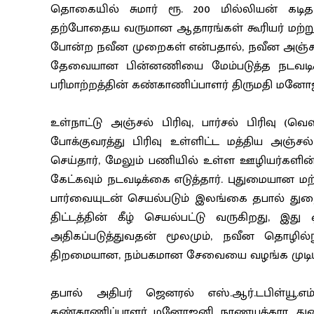
தொகையில் சுமார் ரூ. 200 மில்லியன் கடித ப
தற்போதைய வருமான ஆதாரங்கள் கூரியர் மற்றும
போன்ற நவீன முறைகள் என்பதால், நவீன அஞ்சல
தேவையான பின்னணியை மேம்படுத்த நடவடிக்க
பரிமாற்றத்தின் கண்காணிப்பாளர் திருமதி மனோஜன
உள்நாட்டு அஞ்சல் பிரிவு, பார்சல் பிரிவு (வெ
போக்குவரத்து பிரிவு உள்ளிட்ட மத்திய அஞ்
செய்தார், மேலும் பணியில் உள்ள ஊழியர்களின் 
கேட்கவும் நடவடிக்கை எடுத்தார். புதுமையா
பார்வையுடன் செயல்படும் இலங்கை தபால் துறைய
திட்டத்தின் கீழ் செயல்பட்டு வருகிறது, இத
அதிகப்படுத்துவதன் மூலமும், நவீன தொழில்ந
திறமையான, நம்பகமான சேவையை வழங்க முடியும்
தபால் அதிபர் ஜெனரல் எஸ்.ஆர்.டபிள்யூ.எம்.
கண்காணிப்பாளர் மனோஜனி நாணயக்கார, துணை 