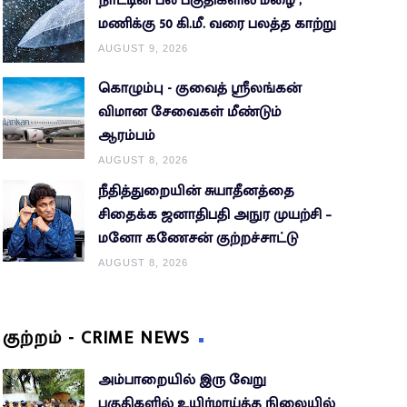
நாட்டின் பல பகுதிகளில் மழை ;
மணிக்கு 50 கி.மீ. வரை பலத்த காற்று
AUGUST 9, 2026
கொழும்பு - குவைத் ஸ்ரீலங்கன்
விமான சேவைகள் மீண்டும்
ஆரம்பம்
AUGUST 8, 2026
நீதித்துறையின் சுயாதீனத்தை
சிதைக்க ஜனாதிபதி அநுர முயற்சி –
மனோ கணேசன் குற்றச்சாட்டு
AUGUST 8, 2026
குற்றம் - CRIME NEWS
அம்பாறையில் இரு வேறு
பகுதிகளில் உயிர்மாய்த்த நிலையில்