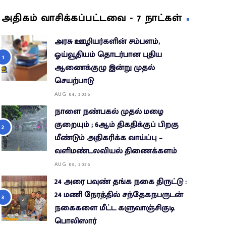
அதிகம் வாசிக்கப்பட்டவை - 7 நாட்கள்
அரசு ஊழியர்களின் சம்பளம்,
ஓய்வூதியம் தொடர்பான புதிய
ஆணைக்குழு இன்று முதல்
செயற்பாடு
AUG 04, 2026
நாளை நண்பகல் முதல் மழை
குறையும் ; 6ஆம் திகதிக்குப் பிறகு
மீண்டும் அதிகரிக்க வாய்ப்பு –
வளிமண்டலவியல் திணைக்களம்
AUG 03, 2026
24 அரை பவுண் தங்க நகை திருட்டு :
24 மணி நேரத்தில் சந்தேகநபருடன்
நகைகளை மீட்ட களுவாஞ்சிகுடி
பொலிஸார்