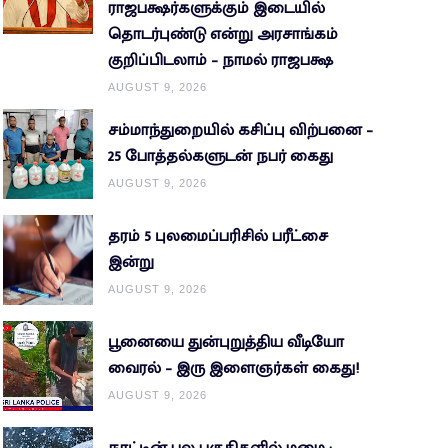
ராஜபக்ஷர்களுக்கும் இடையில்
தொடர்புண்டு என்று அரசாங்கம்
குறிப்பிடலாம் – நாமல் ராஜபக்ஷ
AUGUST 9, 2026
சம்மாந்துறையில் கசிப்பு விற்பனை –
25 போத்தல்களுடன் நபர் கைது
AUGUST 9, 2026
தரம் 5 புலமைப்பரிசில் பரீட்சை
இன்று
AUGUST 9, 2026
பூனையை துன்புறுத்திய வீடியோ
வைரல் – இரு இளைஞர்கள் கைது!
AUGUST 9, 2026