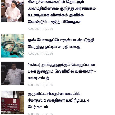
சிறைச்சாலைகளில் தொடரும்
அமைதியின்மை குறித்து அரசாங்கம்
உடனடியாக விளக்கம் அளிக்க
வேண்டும் – சஜித் பிரேமதாச
AUGUST 7, 2026
ஐஸ் போதைப்பொருள் பயன்படுத்தி
பேருந்து ஓட்டிய சாரதி கைது
AUGUST 7, 2026
"ஈஸ்டர் தாக்குதலுக்குப் பொறுப்பான
பலர் இன்னும் வெளியில் உள்ளனர்" –
சாமர சம்பத்
AUGUST 7, 2026
குருவிட்ட சிறைச்சாலையில்
மோதல்: 2 கைதிகள் உயிரிழப்பு; 4
பேர் காயம்
AUGUST 7, 2026