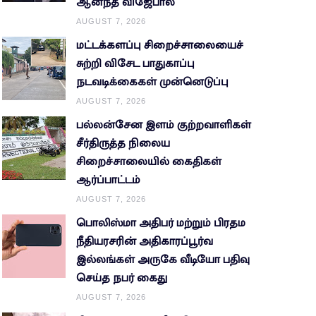
ஆனந்த விஜேபால
AUGUST 7, 2026
மட்டக்களப்பு சிறைச்சாலையைச்
சுற்றி விசேட பாதுகாப்பு
நடவடிக்கைகள் முன்னெடுப்பு
AUGUST 7, 2026
பல்லன்சேன இளம் குற்றவாளிகள்
சீர்திருத்த நிலைய
சிறைச்சாலையில் கைதிகள்
ஆர்ப்பாட்டம்
AUGUST 7, 2026
பொலிஸ்மா அதிபர் மற்றும் பிரதம
நீதியரசரின் அதிகாரப்பூர்வ
இல்லங்கள் அருகே வீடியோ பதிவு
செய்த நபர் கைது
AUGUST 7, 2026