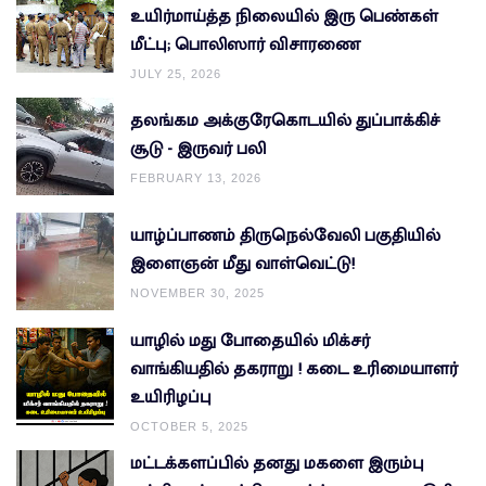
உயிர்மாய்த்த நிலையில் இரு பெண்கள்
மீட்பு; பொலிஸார் விசாரணை
JULY 25, 2026
தலங்கம அக்குரேகொடயில் துப்பாக்கிச்
சூடு - இருவர் பலி
FEBRUARY 13, 2026
யாழ்ப்பாணம் திருநெல்வேலி பகுதியில்
இளைஞன் மீது வாள்வெட்டு!
NOVEMBER 30, 2025
யாழில் மது போதையில் மிக்சர்
வாங்கியதில் தகராறு ! கடை உரிமையாளர்
உயிரிழப்பு
OCTOBER 5, 2025
மட்டக்களப்பில் தனது மகளை இரும்பு