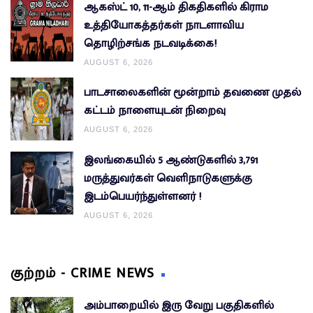
ஆகஸ்ட் 10, 11-ஆம் திகதிகளில் கிராம
உத்தியோகத்தர்கள் நாடளாவிய
தொழிற்சங்க நடவடிக்கை!
AUGUST 6, 2026
பாடசாலைகளின் மூன்றாம் தவணை முதல்
கட்டம் நாளையுடன் நிறைவு
AUGUST 6, 2026
இலங்கையில் 5 ஆண்டுகளில் 3,791
மருத்துவர்கள் வெளிநாடுகளுக்கு
இடம்பெயர்ந்துள்ளனர் !
AUGUST 6, 2026
குற்றம் - CRIME NEWS
அம்பாறையில் இரு வேறு பகுதிகளில்