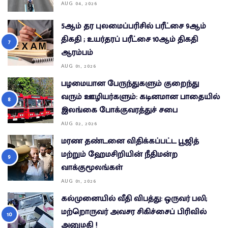
AUG 04, 2026
5ஆம் தர புலமைப்பரிசில் பரீட்சை 9ஆம்
திகதி ; உயர்தரப் பரீட்சை 10ஆம் திகதி
ஆரம்பம்
AUG 01, 2026
பழமையான பேருந்துகளும் குறைந்து
வரும் ஊழியர்களும்: கடினமான பாதையில்
இலங்கை போக்குவரத்துச் சபை
AUG 02, 2026
மரண தண்டனை விதிக்கப்பட்ட பூஜித்
மற்றும் ஹேமசிறியின் நீதிமன்ற
வாக்குமூலங்கள்
AUG 01, 2026
கல்முனையில் வீதி விபத்து: ஒருவர் பலி;
மற்றொருவர் அவசர சிகிச்சைப் பிரிவில்
அனுமதி !