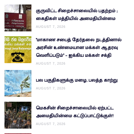
குருவிட்ட சிறைச்சாலையில் பதற்றம் ;
கைதிகள் மத்தியில் அமைதியின்மை
AUGUST 7, 2026
"மாகாண சபைத் தேர்தலை நடத்தினால்
அரசின் உண்மையான மக்கள் ஆதரவு
வெளிப்படும்" – ஐக்கிய மக்கள் சக்தி
AUGUST 7, 2026
பல பகுதிகளுக்கு மழை, பலத்த காற்று
AUGUST 7, 2026
மெகசின் சிறைச்சாலையில் ஏற்பட்ட
அமைதியின்மை கட்டுப்பாட்டுக்குள்!
AUGUST 7, 2026