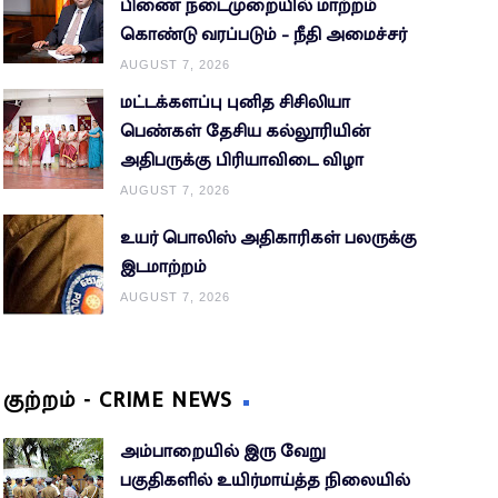
பிணை நடைமுறையில் மாற்றம்
கொண்டு வரப்படும் – நீதி அமைச்சர்
AUGUST 7, 2026
மட்டக்களப்பு புனித சிசிலியா
பெண்கள் தேசிய கல்லூரியின்
அதிபருக்கு பிரியாவிடை விழா
AUGUST 7, 2026
உயர் பொலிஸ் அதிகாரிகள் பலருக்கு
இடமாற்றம்
AUGUST 7, 2026
குற்றம் - CRIME NEWS
அம்பாறையில் இரு வேறு
பகுதிகளில் உயிர்மாய்த்த நிலையில்