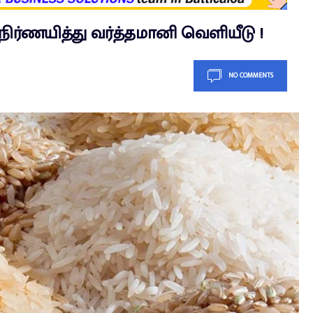
ர்ணயித்து வர்த்தமானி வெளியீடு !
NO COMMENTS