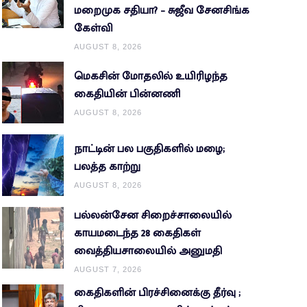
மறைமுக சதியா? – சுஜீவ சேனசிங்க
கேள்வி
AUGUST 8, 2026
மெகசின் மோதலில் உயிரிழந்த
கைதியின் பின்னணி
AUGUST 8, 2026
நாட்டின் பல பகுதிகளில் மழை;
பலத்த காற்று
AUGUST 8, 2026
பல்லன்சேன சிறைச்சாலையில்
காயமடைந்த 28 கைதிகள்
வைத்தியசாலையில் அனுமதி
AUGUST 7, 2026
கைதிகளின் பிரச்சினைக்கு தீர்வு ;