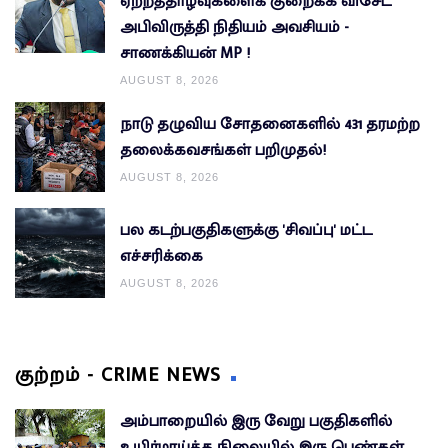
ஏற்றத்தாழ்வுகளைக் குறைக்க விசேட
அபிவிருத்தி நிதியம் அவசியம் -
சாணக்கியன் MP !
AUGUST 8, 2026
நாடு தழுவிய சோதனைகளில் 431 தரமற்ற
தலைக்கவசங்கள் பறிமுதல்!
AUGUST 8, 2026
பல கடற்பகுதிகளுக்கு 'சிவப்பு' மட்ட
எச்சரிக்கை
AUGUST 8, 2026
குற்றம் - CRIME NEWS
அம்பாறையில் இரு வேறு பகுதிகளில்
உயிர்மாய்த்த நிலையில் இரு பெண்கள்