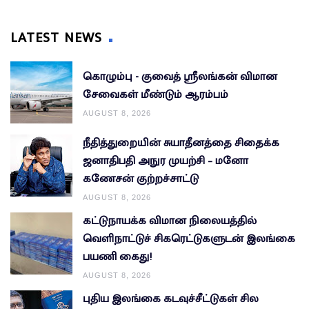
LATEST NEWS
கொழும்பு - குவைத் ஸ்ரீலங்கன் விமான
சேவைகள் மீண்டும் ஆரம்பம்
AUGUST 8, 2026
நீதித்துறையின் சுயாதீனத்தை சிதைக்க
ஜனாதிபதி அநுர முயற்சி – மனோ
கணேசன் குற்றச்சாட்டு
AUGUST 8, 2026
கட்டுநாயக்க விமான நிலையத்தில்
வெளிநாட்டுச் சிகரெட்டுகளுடன் இலங்கை
பயணி கைது!
AUGUST 8, 2026
புதிய இலங்கை கடவுச்சீட்டுகள் சில