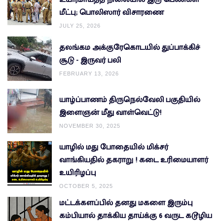
மீட்பு; பொலிஸார் விசாரணை
JULY 25, 2026
தலங்கம அக்குரேகொடயில் துப்பாக்கிச்
சூடு - இருவர் பலி
FEBRUARY 13, 2026
யாழ்ப்பாணம் திருநெல்வேலி பகுதியில்
இளைஞன் மீது வாள்வெட்டு!
NOVEMBER 30, 2025
யாழில் மது போதையில் மிக்சர்
வாங்கியதில் தகராறு ! கடை உரிமையாளர்
உயிரிழப்பு
OCTOBER 5, 2025
மட்டக்களப்பில் தனது மகளை இரும்பு
கம்பியால் தாக்கிய தாய்க்கு 6 வருட கடூழிய