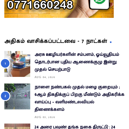
அதிகம் வாசிக்கப்பட்டவை - 7 நாட்கள்
அரசு ஊழியர்களின் சம்பளம், ஓய்வூதியம்
தொடர்பான புதிய ஆணைக்குழு இன்று
முதல் செயற்பாடு
AUG 04, 2026
நாளை நண்பகல் முதல் மழை குறையும் ;
6ஆம் திகதிக்குப் பிறகு மீண்டும் அதிகரிக்க
வாய்ப்பு – வளிமண்டலவியல்
திணைக்களம்
AUG 03, 2026
24 அரை பவுண் தங்க நகை திருட்டு : 24