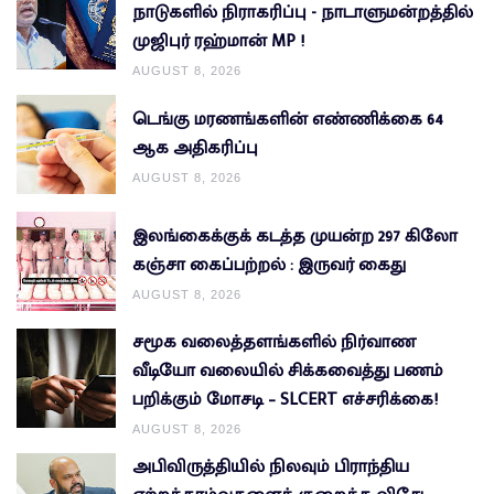
நாடுகளில் நிராகரிப்பு - நாடாளுமன்றத்தில்
முஜிபுர் ரஹ்மான் MP !
AUGUST 8, 2026
டெங்கு மரணங்களின் எண்ணிக்கை 64
ஆக அதிகரிப்பு
AUGUST 8, 2026
இலங்கைக்குக் கடத்த முயன்ற 297 கிலோ
கஞ்சா கைப்பற்றல் : இருவர் கைது
AUGUST 8, 2026
சமூக வலைத்தளங்களில் நிர்வாண
வீடியோ வலையில் சிக்கவைத்து பணம்
பறிக்கும் மோசடி – SLCERT எச்சரிக்கை!
AUGUST 8, 2026
அபிவிருத்தியில் நிலவும் பிராந்திய