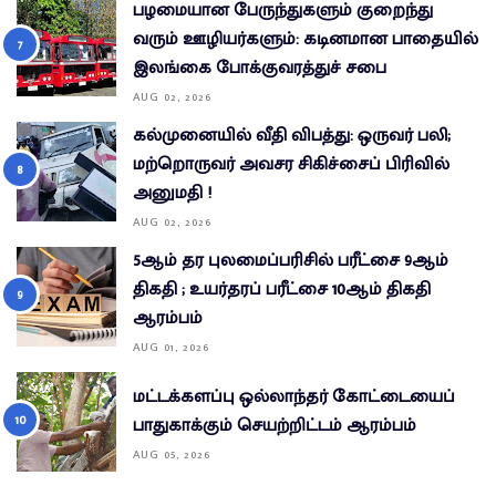
பழமையான பேருந்துகளும் குறைந்து
வரும் ஊழியர்களும்: கடினமான பாதையில்
இலங்கை போக்குவரத்துச் சபை
AUG 02, 2026
கல்முனையில் வீதி விபத்து: ஒருவர் பலி;
மற்றொருவர் அவசர சிகிச்சைப் பிரிவில்
அனுமதி !
AUG 02, 2026
5ஆம் தர புலமைப்பரிசில் பரீட்சை 9ஆம்
திகதி ; உயர்தரப் பரீட்சை 10ஆம் திகதி
ஆரம்பம்
AUG 01, 2026
மட்டக்களப்பு ஒல்லாந்தர் கோட்டையைப்
பாதுகாக்கும் செயற்றிட்டம் ஆரம்பம்
AUG 05, 2026