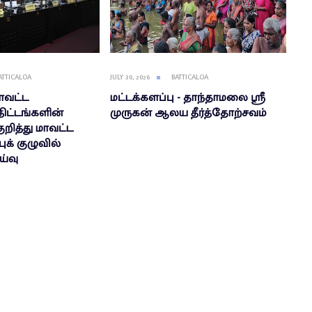
ATTICALOA
JULY 30, 2026
BATTICALOA
மாவட்ட
மட்டக்களப்பு - தாந்தாமலை ஸ்ரீ
திட்டங்களின்
முருகன் ஆலய தீர்த்தோற்சவம்
ுறித்து மாவட்ட
க் குழுவில்
ய்வு