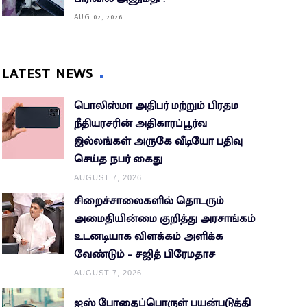
AUG 02, 2026
LATEST NEWS
பொலிஸ்மா அதிபர் மற்றும் பிரதம
நீதியரசரின் அதிகாரப்பூர்வ
இல்லங்கள் அருகே வீடியோ பதிவு
செய்த நபர் கைது
AUGUST 7, 2026
சிறைச்சாலைகளில் தொடரும்
அமைதியின்மை குறித்து அரசாங்கம்
உடனடியாக விளக்கம் அளிக்க
வேண்டும் – சஜித் பிரேமதாச
AUGUST 7, 2026
ஐஸ் போதைப்பொருள் பயன்படுத்தி