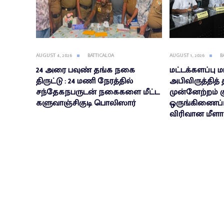
AUGUST 4, 2026
BATTICALOA
AUGUST 1, 2026
B
24 அரை பவுண் தங்க நகை
மட்டக்களப்பு 
திருட்டு : 24 மணி நேரத்தில்
அபிவிருத்தித் 
சந்தேகநபருடன் நகைகளை மீட்ட
முன்னேற்றம் க
களுவாஞ்சிகுடி பொலிஸார்
ஒருங்கிணைப்பு
விரிவான மீளா