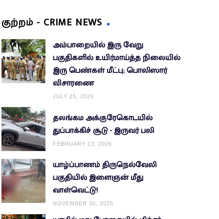
குற்றம் - CRIME NEWS
அம்பாறையில் இரு வேறு
பகுதிகளில் உயிர்மாய்த்த நிலையில்
இரு பெண்கள் மீட்பு; பொலிஸார்
விசாரணை
JULY 25, 2026
தலங்கம அக்குரேகொடயில்
துப்பாக்கிச் சூடு - இருவர் பலி
FEBRUARY 13, 2026
யாழ்ப்பாணம் திருநெல்வேலி
பகுதியில் இளைஞன் மீது
வாள்வெட்டு!
NOVEMBER 30, 2025